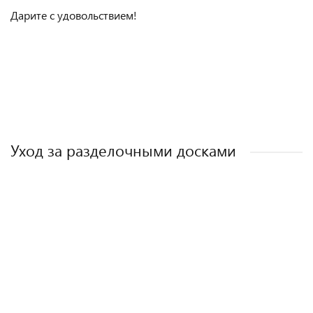
Дарите с удовольствием!
Посуда
деревянная
Уход за разделочными досками
ХИТ ПРОДАЖ
Масло для разделочных досок 300 мл + бонус