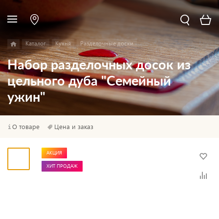
Каталог
Кухня
Разделочные доски
Набор разделочных досок из
цельного дуба "Семейный
ужин"
О товаре
Цена и заказ
АКЦИЯ
ХИТ ПРОДАЖ