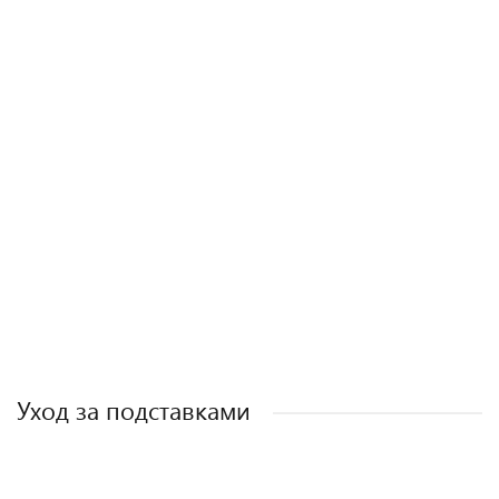
ХИТ ПРОДАЖ
Подставка под горячее Прованс 20*20 см, дуб, масло
420 ₽
/ шт
Уход за подставками
ХИТ ПРОДАЖ