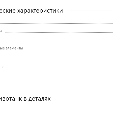
еские характеристики
ка
ые элементы
ивотанк в деталях