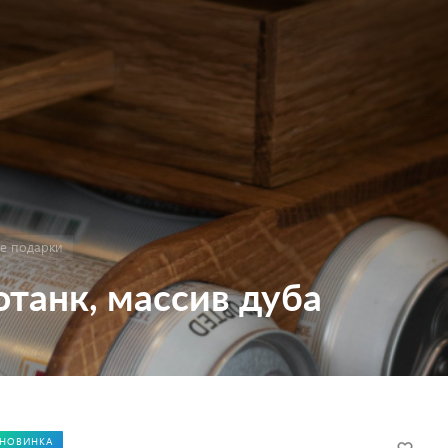
е подарки
отанк, массив дуба
НОВИНКА