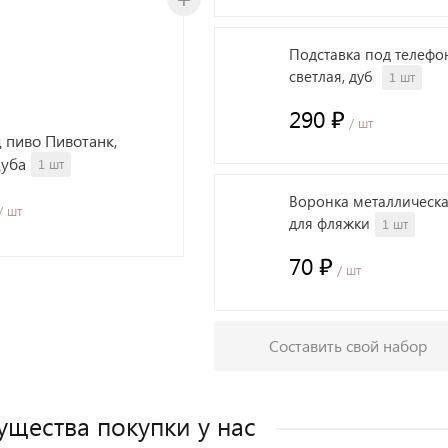
Подставка под телефо
светлая, дуб
1 шт
290 ₽
/ шт
д пиво Пивотанк,
дуба
1 шт
Воронка металлическ
/ шт
для фляжки
1 шт
70 ₽
/ шт
Составить свой набор
щества покупки у нас