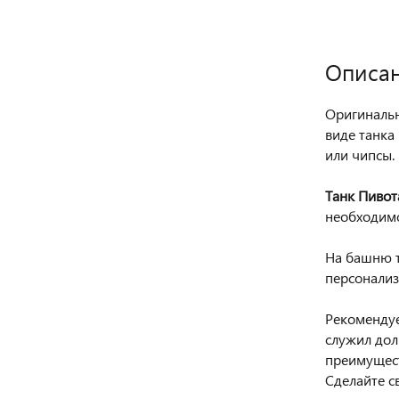
Описа
Оригинальн
виде танка
или чипсы.
Танк Пиво
необходимо
На башню т
персонали
Рекомендуе
служил дол
преимущест
Сделайте с