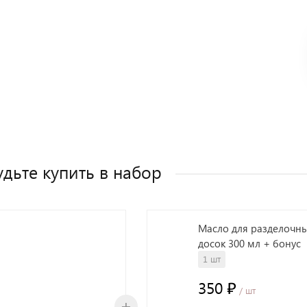
удьте купить в набор
Масло для разделочн
досок 300 мл + бонус
1 шт
350 ₽
/ шт
+