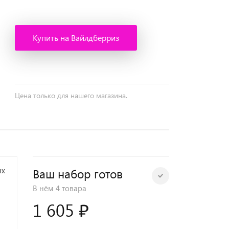
Купить на Вайлдберриз
Цена только для нашего магазина.
ых
Ваш набор готов
В нём
4 товара
1 605 ₽