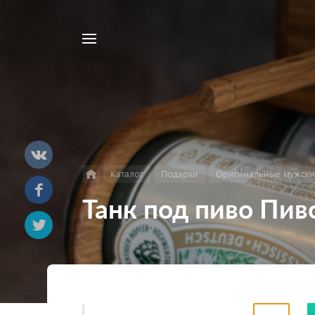
Например,
Найти
треугольник
везде
Пиклер
Каталог
Подарки
Оригинальные мужски
Танк под пиво Пив