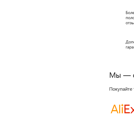
Бол
пол
отзы
Доп
гара
Мы — 
Покупайте 