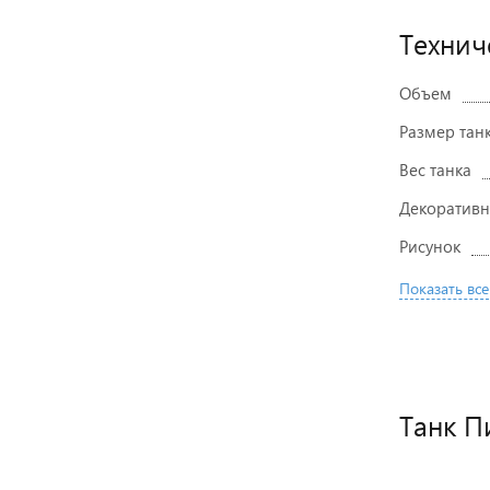
Технич
Объем
Размер тан
Вес танка
Декоративн
Рисунок
Показать все
Танк П