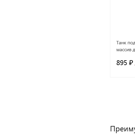
Выбрать подарок
Танк по
массив 
895 ₽
Преиму