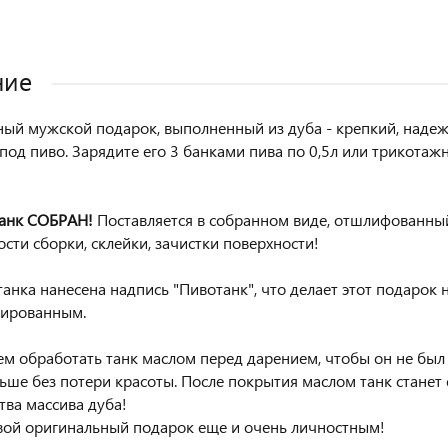
ние
ый мужской подарок, выполненный из дуба - крепкий, надеж
 под пиво. Зарядите его 3 банками пива по 0,5л или трикота
танк СОБРАН!
Поставляется в собранном виде, отшлифованный
сти сборки, склейки, зачистки поверхности!
анка нанесена надпись "Пивотанк", что делает этот подарок 
зированным.
м обработать танк маслом перед дарением, чтобы он не бы
ьше без потери красоты. После покрытия маслом танк станет 
ва массива дуба!
вой оригинальный подарок еще и очень личностным!