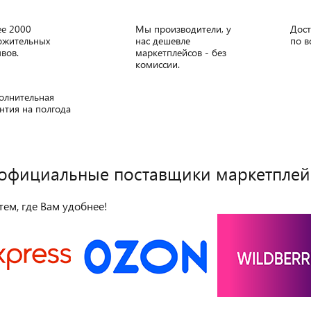
ее 2000
Мы производители, у
Дост
ожительных
нас дешевле
по в
вов.
маркетплейсов - без
комиссии.
олнительная
нтия на полгода
официальные поставщики маркетплей
тем, где Вам удобнее!