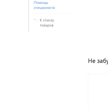
Помощь
специалиста
К списку
товаров
Не заб
СЫНУ ТОЛЬКО НАСТОЯЩЕЕ
Подарки для
настоящих
мальчишек
Игрушки придуманные
мальчишками для
мальчишек!