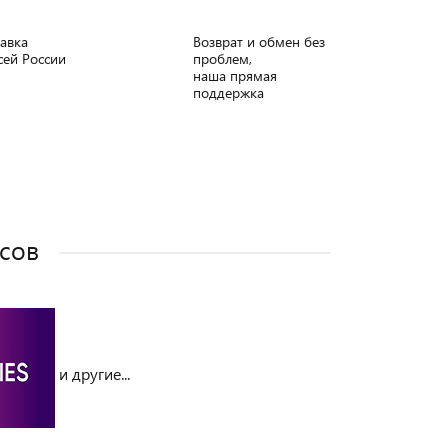
авка
Возврат и обмен без
сей России
проблем,
наша прямая
поддержка
сов
и другие...