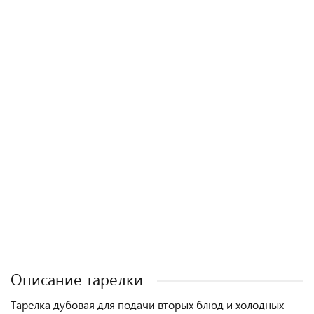
5 фишек как не ошибиться при выборе
разделочной доски
Полезные статьи
Описание тарелки
Тарелка дубовая для подачи вторых блюд и холодных