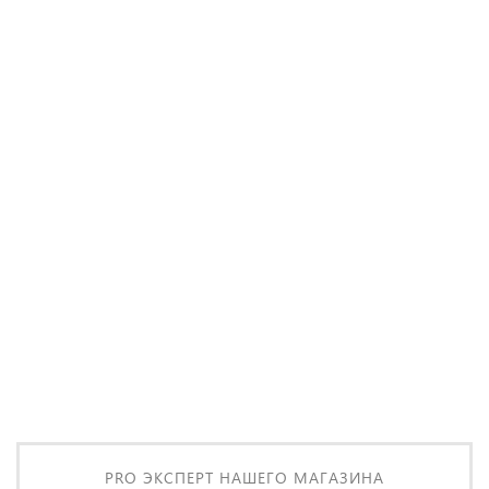
Масло для разделочных досок 300 мл + бонус
350 ₽
/ шт
PRO ЭКСПЕРТ НАШЕГО МАГАЗИНА